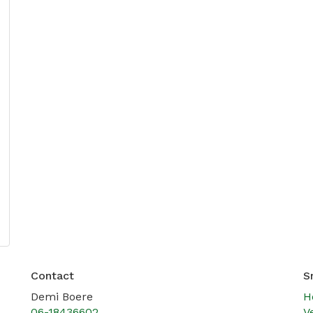
Contact
S
Demi Boere
H
06-18436602
V