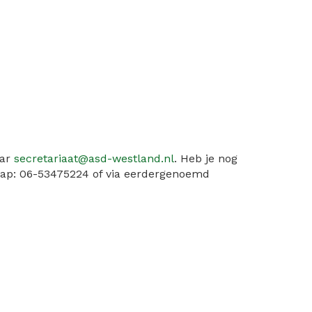
aar
secretariaat@asd-westland.nl
. Heb je nog
aap: 06-53475224 of via eerdergenoemd