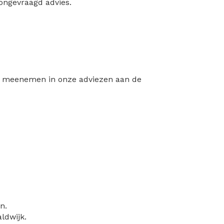
ngevraagd advies.
dat meenemen in onze adviezen aan de
n.
ldwijk.